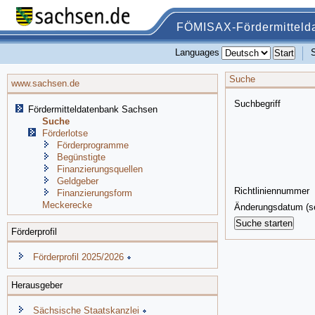
FÖMISAX-Fördermitteld
Languages
Suche
www.sachsen.de
Suchbegriff
Fördermitteldatenbank Sachsen
Suche
Förderlotse
Förderprogramme
Begünstigte
Finanzierungsquellen
Geldgeber
Richtliniennummer
Finanzierungsform
Meckerecke
Änderungsdatum (se
Förderprofil
Förderprofil 2025/2026
Herausgeber
Sächsische Staatskanzlei